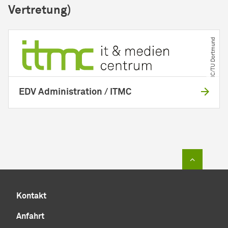
Vertretung)
© ITMC​/​TU Dortmund
EDV Administration / ITMC
Zum Sei
Kontakt
Anfahrt