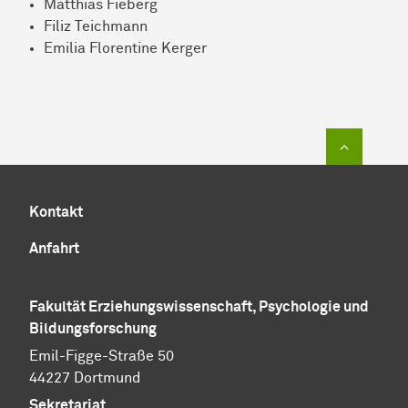
Matthias Fieberg
Filiz Teichmann
Emilia Florentine Kerger
Zum Sei
Kontakt
Anfahrt
Fakultät Erziehungswissenschaft, Psychologie und
Bildungsforschung
Emil-Figge-Straße 50
44227 Dortmund
Sekretariat