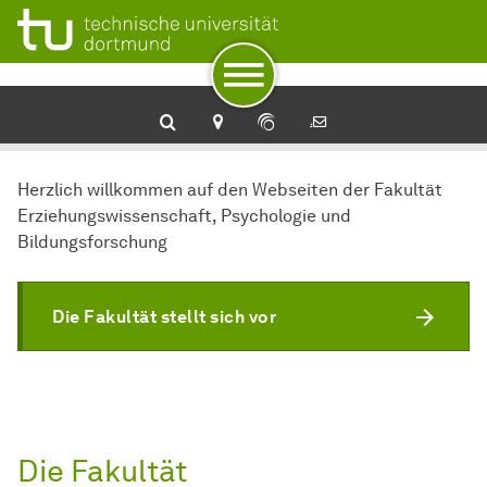
Zur Navigation
Zum Schnellzugriff
Zum Fuß der Seite mit weiteren Services
Zum Inhalt
Zur Startseite
Herzlich willkommen auf den Webseiten der Fakultät
Erziehungswissenschaft, Psychologie und
Bildungsforschung
Die Fakultät stellt sich vor
Die Fakultät