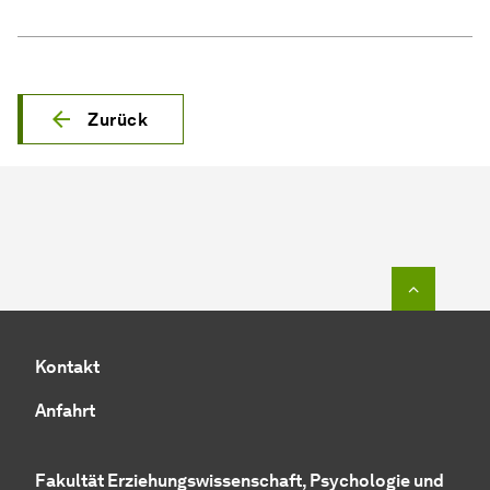
Zurück
Zum Seit
Kontakt
Anfahrt
Fakultät Erziehungswissenschaft, Psychologie und