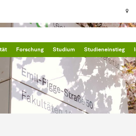
tät
Forschung
Studium
Studieneinstieg
ind hier:
artseite