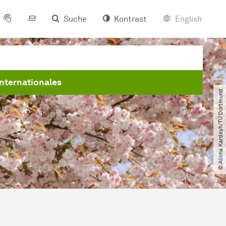
Suche
Kontrast
English
Internationales
© Aliona Kardash​/​TU Dortmund